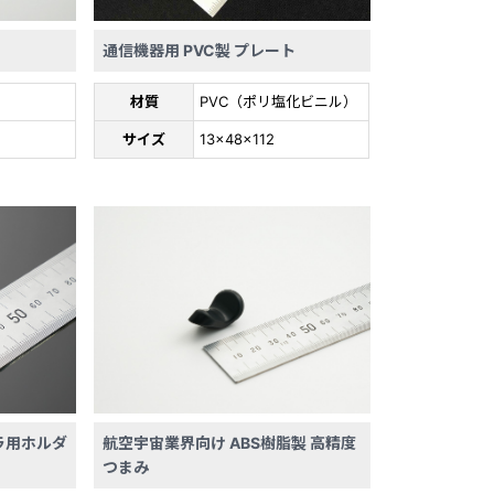
通信機器用 PVC製 プレート
材質
PVC（ポリ塩化ビニル）
サイズ
13×48×112
ラ用ホルダ
航空宇宙業界向け ABS樹脂製 高精度
つまみ