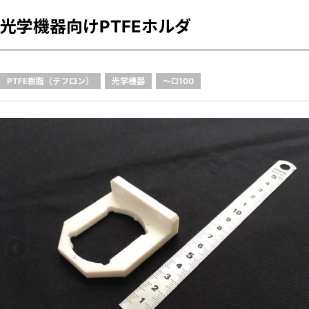
光学機器向けPTFEホルダ
PTFE樹脂（テフロン）
光学機器
～□100