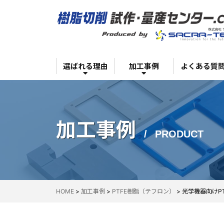
超高効率生産を可能にする設備力
業界から探す
お客様1社1社のご都合に合わせた対応
サイズから探す
安心・安全の品質管理体制
選ばれる理由
加工事例
よくある質
他社を圧倒する高い技術力
材質から探す
超高効率生産を可能にする設備力
業界から探す
加工事例
PRODUCT
お客様1社1社のご都合に合わせた対応
サイズから探す
安心・安全の品質管理体制
HOME
>
加工事例
>
PTFE樹脂（テフロン）
>
光学機器向けP