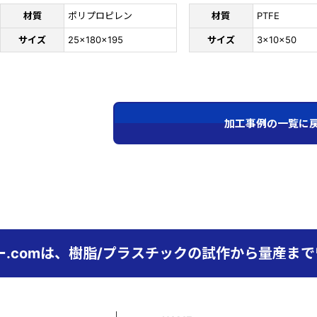
材質
ポリプロピレン
材質
PTFE
サイズ
25×180×195
サイズ
3×10×50
加工事例の一覧に
ー.comは、樹脂/プラスチックの試作から量産ま