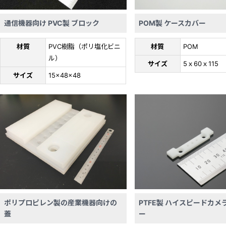
通信機器向け PVC製 ブロック
POM製 ケースカバー
材質
PVC樹脂（ポリ塩化ビニ
材質
POM
ル）
サイズ
5ｘ60ｘ115
サイズ
15×48×48
ポリプロピレン製の産業機器向けの
PTFE製 ハイスピードカメ
蓋
ー