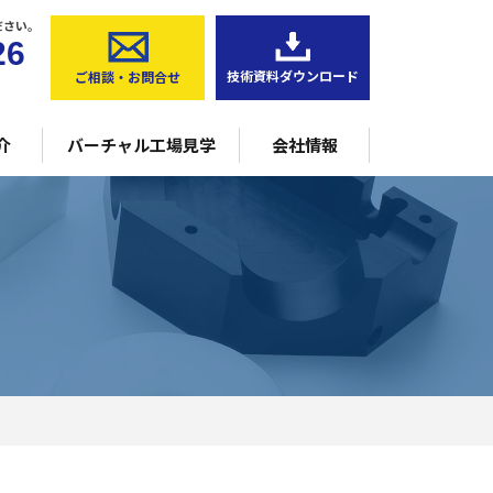
NC複合加工機（5軸）
ださい。
26
横型マシニングセンタ
技術資料ダウンロード
ご相談・お問合せ
CNC三次元測定器
介
バーチャル工場見学
会社情報
型5軸マシニングセンタ
NC複合加工機（5軸）
横型マシニングセンタ
CNC三次元測定器