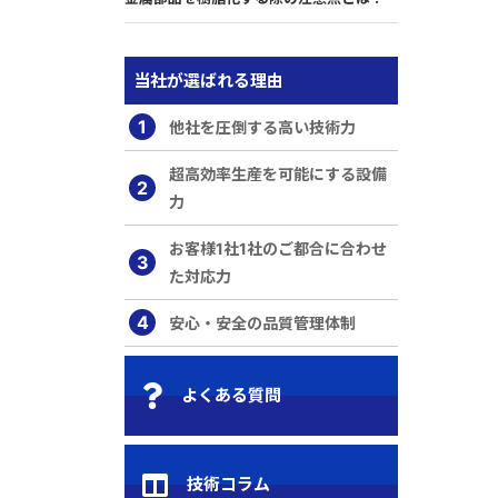
当社が選ばれる理由
1
他社を圧倒する高い技術力
超高効率生産を可能にする設備
2
力
お客様1社1社のご都合に合わせ
3
た対応力
4
安心・安全の品質管理体制
よくある質問
技術コラム