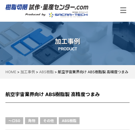
加工事例
PRODUCT
HOME
>
加工事例
>
ABS樹脂
>
航空宇宙業界向け ABS樹脂製 高精度つまみ
航空宇宙業界向け ABS樹脂製 高精度つまみ
～□50
角物
その他
ABS樹脂