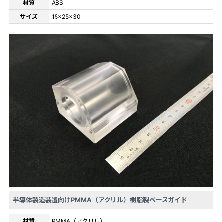
材質
ABS
サイズ
15x25x30
半導体製造装置向けPMMA（アクリル）樹脂製ベースガイド
材質
PMMA（アクリル）