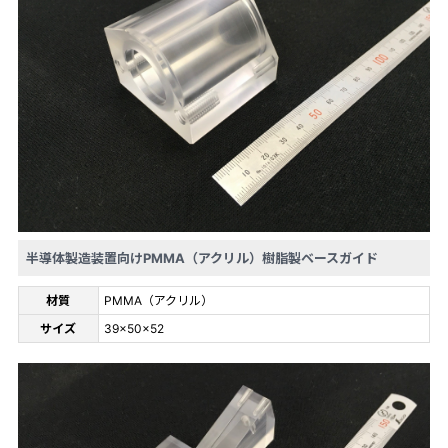
半導体製造装置向けPMMA（アクリル）樹脂製ベースガイド
材質
PMMA（アクリル）
サイズ
39×50×52