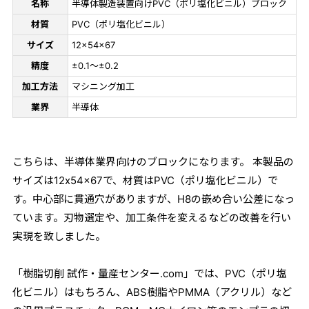
名称
半導体製造装置向けPVC（ポリ塩化ビニル）ブロック
材質
PVC（ポリ塩化ビニル）
サイズ
12×54×67
精度
±0.1～±0.2
加工方法
マシニング加工
業界
半導体
こちらは、半導体業界向けのブロックになります。 本製品の
サイズは12x54x67で、材質はPVC（ポリ塩化ビニル）で
す。中心部に貫通穴がありますが、H8の嵌め合い公差になっ
ています。刃物選定や、加工条件を変えるなどの改善を行い
実現を致しました。
「樹脂切削 試作・量産センター.com」では、PVC（ポリ塩
化ビニル）はもちろん、ABS樹脂やPMMA（アクリル）など