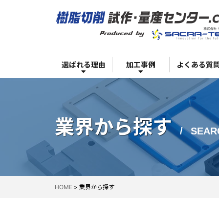
超高効率生産を可能にする設備力
業界から探す
お客様1社1社のご都合に合わせた対応
サイズから探す
安心・安全の品質管理体制
選ばれる理由
加工事例
よくある質
他社を圧倒する高い技術力
材質から探す
超高効率生産を可能にする設備力
業界から探す
業界から探す
SEAR
お客様1社1社のご都合に合わせた対応
サイズから探す
安心・安全の品質管理体制
HOME
>
業界から探す