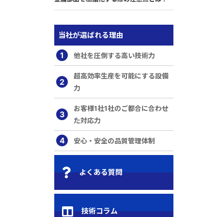
当社が選ばれる理由
1
他社を圧倒する高い技術力
超高効率生産を可能にする設備
2
力
お客様1社1社のご都合に合わせ
3
た対応力
4
安心・安全の品質管理体制
よくある質問
技術コラム