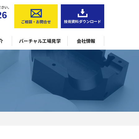
NC複合加工機（5軸）
ださい。
26
横型マシニングセンタ
技術資料ダウンロード
ご相談・お問合せ
CNC三次元測定器
介
バーチャル工場見学
会社情報
型5軸マシニングセンタ
NC複合加工機（5軸）
横型マシニングセンタ
CNC三次元測定器