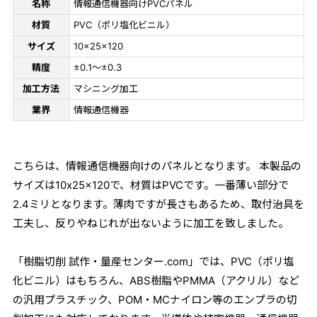
名称
情報通信機器向けPVCパネル
材質
PVC（ポリ塩化ビニル）
サイズ
10×25×120
精度
±0.1～±0.3
加工方法
マシニング加工
業界
情報通信機器
こちらは、情報通信機器向けのパネルとなります。 本製品の
サイズは10x25x120で、材質はPVCです。一番薄い部分で
2.4ミリとなります。薄肉ですが長さもあるため、取付治具を
工夫し、反りやねじれが出ないように加工を致しました。
「樹脂切削 試作・量産センター.com」では、PVC（ポリ塩
化ビニル）はもちろん、ABS樹脂やPMMA（アクリル）など
の汎用プラスチック、POM・MCナイロン等のエンプラの切