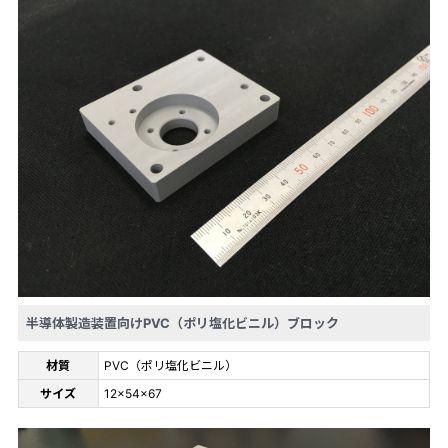
半導体製造装置向けPVC（ポリ塩化ビニル）ブロック
材質
PVC（ポリ塩化ビニル）
サイズ
12×54×67