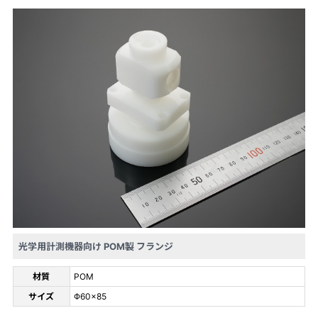
光学用計測機器向け POM製 フランジ
材質
POM
サイズ
Φ60×85